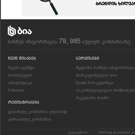
79, 985
ბიზნეს ინფორმაცია
აქტიურ კომპანიაზე
Ჩვენ Შესახებ
Სერვისები
ჩვენი გუნდი
წვდომა ბიზნეს ინფორმაცი
სიახლეები
მარკეტინგული სია
ანალიტიკა
Email მარკეტინგი
Follower
საკონსულტაციო მომსახურ
რეკლამა ბიაში
Რეგისტრაცია
დაამატე კომპანია უფასოდ
განაახლე კომპანია
უკუკავშირი
ხშირად დასმული კ