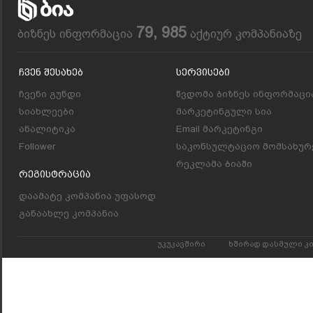
79, 985
ბიზნეს ინფორმაცია
აქტიურ კომპანიაზე
Ჩვენ Შესახებ
Სერვისები
ჩვენი გუნდი
წვდომა ბიზნეს ინფორმაცი
სიახლეები
მარკეტინგული სია
ანალიტიკა
Email მარკეტინგი
Follower
საკონსულტაციო მომსახურ
რეკლამა ბიაში
Რეგისტრაცია
დაამატე კომპანია უფასოდ
განაახლე კომპანია
უკუკავშირი
ხშირად დასმული კ