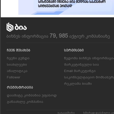
79, 985
ბიზნეს ინფორმაცია
აქტიურ კომპანიაზე
Ჩვენ Შესახებ
Სერვისები
ჩვენი გუნდი
წვდომა ბიზნეს ინფორმაცი
სიახლეები
მარკეტინგული სია
ანალიტიკა
Email მარკეტინგი
Follower
საკონსულტაციო მომსახურ
რეკლამა ბიაში
Რეგისტრაცია
დაამატე კომპანია უფასოდ
განაახლე კომპანია
უკუკავშირი
ხშირად დასმული კ