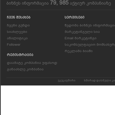
79, 985
ბიზნეს ინფორმაცია
აქტიურ კომპანიაზე
Ჩვენ Შესახებ
Სერვისები
ჩვენი გუნდი
წვდომა ბიზნეს ინფორმაცი
სიახლეები
მარკეტინგული სია
ანალიტიკა
Email მარკეტინგი
Follower
საკონსულტაციო მომსახურ
რეკლამა ბიაში
Რეგისტრაცია
დაამატე კომპანია უფასოდ
განაახლე კომპანია
უკუკავშირი
ხშირად დასმული კ