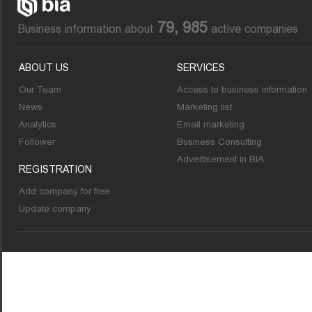
79, 985
Business information about
active companies
ABOUT US
SERVICES
Our Team
Access to business information
News
Marketing list
Analytics
Email marketing
Follower
Business Consulting
Advertisement in BIA
REGISTRATION
Add company for free
Update company