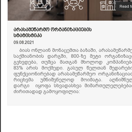
Read 
ᲐᲠᲐᲡᲐᲛᲔᲬᲐᲠᲛᲝ ᲝᲠᲒᲐᲜᲘᲖᲐᲪᲘᲔᲑᲘᲡ
ᲡᲢᲐᲢᲘᲡᲢᲘᲙᲐ
09.08.2021
ბიას ონლაინ მონაცემთა ბაზაში, არასამეწარმ
საქმიანობის დარგში, 800-ზე მეტი ორგანიზაც
გვხვდება, თუმცა მათგან მხოლოდ კომპანიებ
83% არის მოქმედი. გასულ წელთან შედარებ
ფუნქციონირებად არასამეწარმეო ორგანიზაცია
რიცხვმა უმნიშვნელოდ მოიმატა. აღნიშნუ
დარგი იყოფა სხვადასხვა მიმართულელებება
ძირითადად გამოყოფილია: