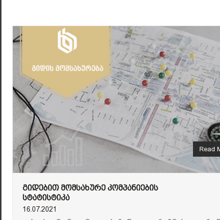
Read 
ᲒᲘᲓᲔᲑᲘᲗ ᲛᲝᲛᲡᲐᲮᲣᲠᲔ ᲙᲝᲛᲞᲐᲜᲘᲔᲑᲘᲡ
ᲡᲢᲐᲢᲘᲡᲢᲘᲙᲐ
16.07.2021