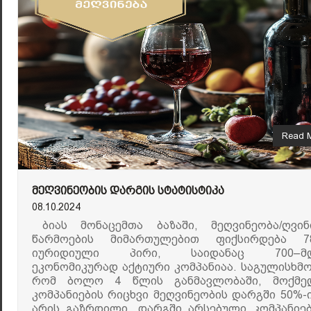
Read 
ᲛᲔᲦᲕᲘᲜᲔᲝᲑᲘᲡ ᲓᲐᲠᲒᲘᲡ ᲡᲢᲐᲢᲘᲡᲢᲘᲙᲐ
08.10.2024
ბიას მონაცემთა ბაზაში, მეღვინეობა/ღვინ
წარმოების მიმართულებით ფიქსირდება 7
იურიდიული პირი, საიდანაც 700–მ
ეკონომიკურად აქტიური კომპანიაა. საგულისხმო
რომ ბოლო 4 წლის განმავლობაში, მოქმე
კომპანიების რიცხვი მეღვინეობის დარგში 50%-
არის გაზრდილი. დარგში არსებული კომპანიებ