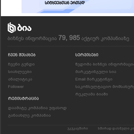
79, 985
ბიზნეს ინფორმაცია
აქტიურ კომპანიაზე
Ჩვენ Შესახებ
Სერვისები
ჩვენი გუნდი
წვდომა ბიზნეს ინფორმაცი
სიახლეები
მარკეტინგული სია
ანალიტიკა
Email მარკეტინგი
Follower
საკონსულტაციო მომსახურ
რეკლამა ბიაში
Რეგისტრაცია
დაამატე კომპანია უფასოდ
განაახლე კომპანია
უკუკავშირი
ხშირად დასმული კ