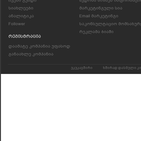
ჩვენი გუნდი
წვდომა ბიზნეს ინფორმაცი
სიახლეები
მარკეტინგული სია
ანალიტიკა
Email მარკეტინგი
Follower
საკონსულტაციო მომსახურ
რეკლამა ბიაში
Რეგისტრაცია
დაამატე კომპანია უფასოდ
განაახლე კომპანია
უკუკავშირი
ხშირად დასმული კ