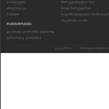
სიახლეები
მარკეტინგული სია
ანალიტიკა
Email მარკეტინგი
Follower
საკონსულტაციო მომსახურ
რეკლამა ბიაში
Რეგისტრაცია
დაამატე კომპანია უფასოდ
განაახლე კომპანია
უკუკავშირი
ხშირად დასმული კ