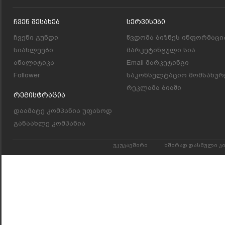
Ჩვენ Შესახებ
Სერვისები
ჩვენი გუნდი
წვდომა ბიზნეს ინფორმაცი
სიახლეები
მარკეტინგული სია
ანალიტიკა
Email მარკეტინგი
Follower
საკონსულტაციო მომსახურ
რეკლამა ბიაში
Რეგისტრაცია
დაამატე კომპანია უფასოდ
განაახლე კომპანია
უკუკავშირი
ხშირად დასმული კ