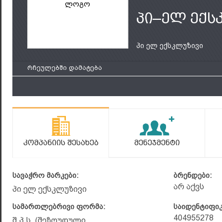
ლოგო
პი–ელ ექს
პი ელ ექსკლუზივი
რჩეულებში დამატება
Კომპანიის Შესახებ
Მენეჯმენტი
სავაჭრო მარკები:
ბრენდები:
არ აქვს
პი ელ ექსკლუზივი
სამართლებრივი ფორმა:
საიდენტიფი
404955278
შ.პ.ს. (შეზღუდული