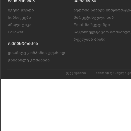
Ჩვენ Შესახებ
Სერვისები
ჩვენი გუნდი
წვდომა ბიზნეს ინფორმაცი
სიახლეები
მარკეტინგული სია
ანალიტიკა
Email მარკეტინგი
Follower
საკონსულტაციო მომსახურ
რეკლამა ბიაში
Რეგისტრაცია
დაამატე კომპანია უფასოდ
განაახლე კომპანია
უკუკავშირი
ხშირად დასმული კ