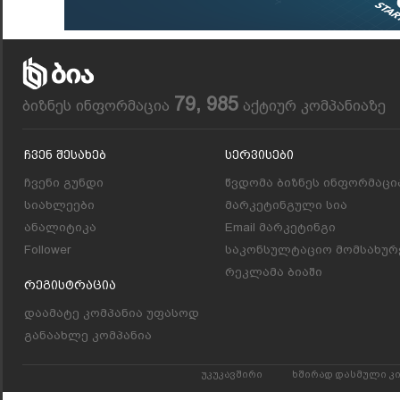
79, 985
ბიზნეს ინფორმაცია
აქტიურ კომპანიაზე
Ჩვენ Შესახებ
Სერვისები
ჩვენი გუნდი
წვდომა ბიზნეს ინფორმაცი
სიახლეები
მარკეტინგული სია
ანალიტიკა
Email მარკეტინგი
Follower
საკონსულტაციო მომსახურ
რეკლამა ბიაში
Რეგისტრაცია
დაამატე კომპანია უფასოდ
განაახლე კომპანია
უკუკავშირი
ხშირად დასმული კ