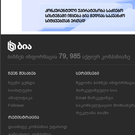
79, 985
ბიზნეს ინფორმაცია
აქტიურ კომპანიაზე
Ჩვენ Შესახებ
Სერვისები
ჩვენი გუნდი
წვდომა ბიზნეს ინფორმაცი
სიახლეები
მარკეტინგული სია
ანალიტიკა
Email მარკეტინგი
Follower
საკონსულტაციო მომსახურ
რეკლამა ბიაში
Რეგისტრაცია
დაამატე კომპანია უფასოდ
განაახლე კომპანია