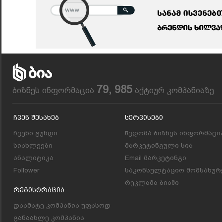
79, 985
ბიზნეს ინფორმაცია
აქტიურ კომპანიაზე
Ჩვენ Შესახებ
Სერვისები
ჩვენი გუნდი
წვდომა ბიზნეს ინფორმაცი
სიახლეები
მარკეტინგული სია
ანალიტიკა
Email მარკეტინგი
Follower
საკონსულტაციო მომსახურ
რეკლამა ბიაში
Რეგისტრაცია
დაამატე კომპანია უფასოდ
განაახლე კომპანია