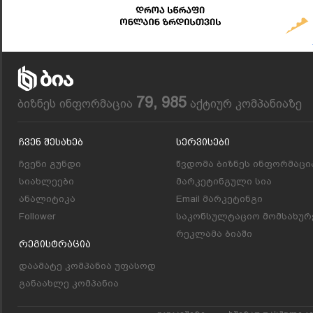
79, 985
ბიზნეს ინფორმაცია
აქტიურ კომპანიაზე
Ჩვენ Შესახებ
Სერვისები
ჩვენი გუნდი
წვდომა ბიზნეს ინფორმაცი
სიახლეები
მარკეტინგული სია
ანალიტიკა
Email მარკეტინგი
Follower
საკონსულტაციო მომსახურ
რეკლამა ბიაში
Რეგისტრაცია
დაამატე კომპანია უფასოდ
განაახლე კომპანია