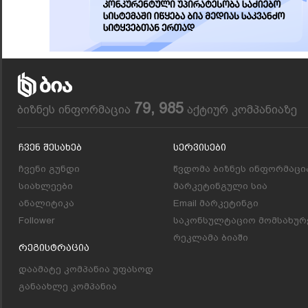
79, 985
ბიზნეს ინფორმაცია
აქტიურ კომპანიაზე
Ჩვენ Შესახებ
Სერვისები
ჩვენი გუნდი
წვდომა ბიზნეს ინფორმაცი
სიახლეები
მარკეტინგული სია
ანალიტიკა
Email მარკეტინგი
Follower
საკონსულტაციო მომსახურ
რეკლამა ბიაში
Რეგისტრაცია
დაამატე კომპანია უფასოდ
განაახლე კომპანია