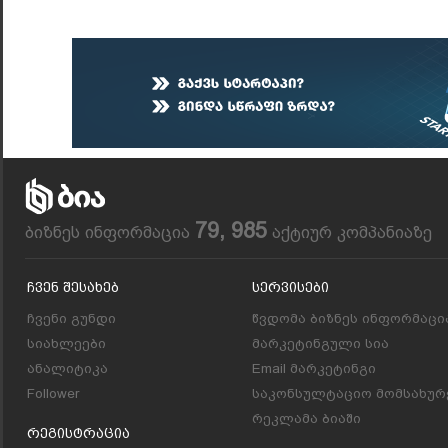
79, 985
ბიზნეს ინფორმაცია
აქტიურ კომპანიაზე
Ჩვენ Შესახებ
Სერვისები
ჩვენი გუნდი
წვდომა ბიზნეს ინფორმაცი
სიახლეები
მარკეტინგული სია
ანალიტიკა
Email მარკეტინგი
Follower
საკონსულტაციო მომსახურ
რეკლამა ბიაში
Რეგისტრაცია