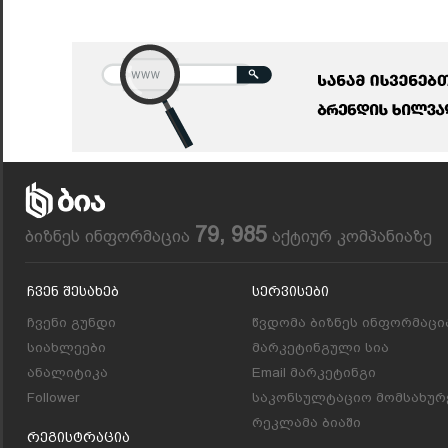
79, 985
ბიზნეს ინფორმაცია
აქტიურ კომპანიაზე
Ჩვენ Შესახებ
Სერვისები
ჩვენი გუნდი
წვდომა ბიზნეს ინფორმაცი
სიახლეები
მარკეტინგული სია
ანალიტიკა
Email მარკეტინგი
Follower
საკონსულტაციო მომსახურ
რეკლამა ბიაში
Რეგისტრაცია