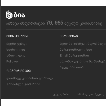
79, 985
ბიზნეს ინფორმაცია
აქტიურ კომპანიაზე
Ჩვენ Შესახებ
Სერვისები
ჩვენი გუნდი
წვდომა ბიზნეს ინფორმაცი
სიახლეები
მარკეტინგული სია
ანალიტიკა
Email მარკეტინგი
Follower
საკონსულტაციო მომსახურ
რეკლამა ბიაში
Რეგისტრაცია
დაამატე კომპანია უფასოდ
განაახლე კომპანია
უკუკავშირი
ხშირად დასმული კ