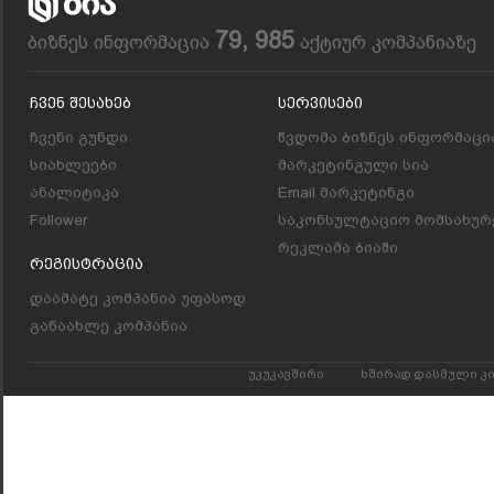
79, 985
ბიზნეს ინფორმაცია
აქტიურ კომპანიაზე
Ჩვენ Შესახებ
Სერვისები
ჩვენი გუნდი
წვდომა ბიზნეს ინფორმაცი
სიახლეები
მარკეტინგული სია
ანალიტიკა
Email მარკეტინგი
Follower
საკონსულტაციო მომსახურ
რეკლამა ბიაში
Რეგისტრაცია
დაამატე კომპანია უფასოდ
განაახლე კომპანია
უკუკავშირი
ხშირად დასმული კ