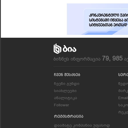
79, 985
ბიზნეს ინფორმაცია
ა
Ჩვენ Შესახებ
Სერ
ჩვენი გუნდი
წვდო
სიახლეები
მარ
ანალიტიკა
Emai
Follower
საკ
რეკლ
Რეგისტრაცია
დაამატე კომპანია უფასოდ