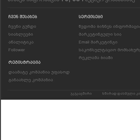
Ჩვენ Შესახებ
Სერვისები
ჩვენი გუნდი
წვდომა ბიზნეს ინფორმაცი
სიახლეები
მარკეტინგული სია
ანალიტიკა
Email მარკეტინგი
Follower
საკონსულტაციო მომსახურ
რეკლამა ბიაში
Რეგისტრაცია
დაამატე კომპანია უფასოდ
განაახლე კომპანია
უკუკავშირი
ხშირად დასმული კ