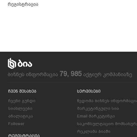
რეგისტრაცია
79, 985
ბიზნეს ინფორმაცია
აქტიურ კომპანიაზე
Ჩვენ Შესახებ
Სერვისები
ჩვენი გუნდი
წვდომა ბიზნეს ინფორმაცი
სიახლეები
მარკეტინგული სია
ანალიტიკა
Email მარკეტინგი
Follower
საკონსულტაციო მომსახურ
რეკლამა ბიაში
Რეგისტრაცია