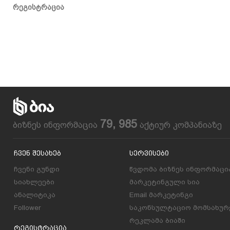
რეგისტრაცია
79, 985
ბიზნეს ინფორმაცია
აქტიურ კომპანიაზე
Ჩვენ Შესახებ
Სერვისები
ჩვენი გუნდი
წვდომა ბიზნეს ინფორმაცი
სიახლეები
მარკეტინგული სია
ანალიტიკა
Email მარკეტინგი
Follower
საკონსულტაციო მომსახურ
რეკლამა ბიაში
Რეგისტრაცია