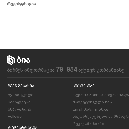
რეგისტრაცია
79, 984
ბიზნეს ინფორმაცია
აქტიურ კომპანიაზე
Ჩვენ Შესახებ
Სერვისები
ჩვენი გუნდი
წვდომა ბიზნეს ინფორმაცი
სიახლეები
მარკეტინგული სია
ანალიტიკა
Email მარკეტინგი
Follower
საკონსულტაციო მომსახურ
რეკლამა ბიაში
Რეგისტრაცია