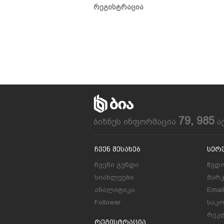
რეგისტრაცია
79, 985
ბიზნეს ინფორმაცია
ა
Ჩვენ Შესახებ
Სერ
ჩვენი გუნდი
წვდო
სიახლეები
მარ
ანალიტიკა
Emai
Follower
საკ
რეკლ
Რეგისტრაცია