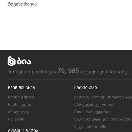
რეგისტრაცია
79, 985
ბიზნეს ინფორმაცია
აქტიურ კომპანიაზე
Ჩვენ Შესახებ
Სერვისები
ჩვენი გუნდი
წვდომა ბიზნეს ინფორმაცი
სიახლეები
მარკეტინგული სია
ანალიტიკა
Email მარკეტინგი
Follower
საკონსულტაციო მომსახურ
რეკლამა ბიაში
Რეგისტრაცია