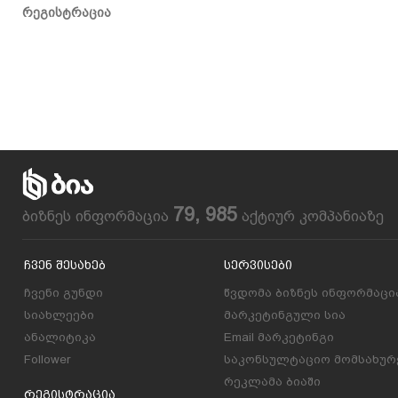
რეგისტრაცია
79, 985
ბიზნეს ინფორმაცია
აქტიურ კომპანიაზე
Ჩვენ Შესახებ
Სერვისები
ჩვენი გუნდი
წვდომა ბიზნეს ინფორმაცი
სიახლეები
მარკეტინგული სია
ანალიტიკა
Email მარკეტინგი
Follower
საკონსულტაციო მომსახურ
რეკლამა ბიაში
Რეგისტრაცია